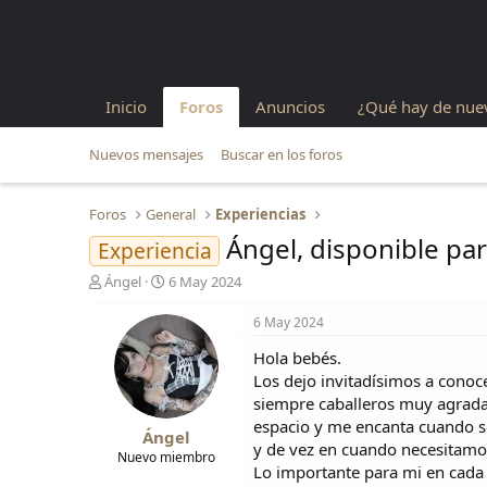
Inicio
Foros
Anuncios
¿Qué hay de nue
Nuevos mensajes
Buscar en los foros
Foros
General
Experiencias
Ángel, disponible par
Experiencia
A
F
Ángel
6 May 2024
u
e
t
c
6 May 2024
o
h
Hola bebés.
r
a
d
d
Los dejo invitadísimos a cono
e
e
siempre caballeros muy agrada
l
i
espacio y me encanta cuando se
Ángel
t
n
y de vez en cuando necesitamo
e
i
Nuevo miembro
Lo importante para mi en cada
m
c