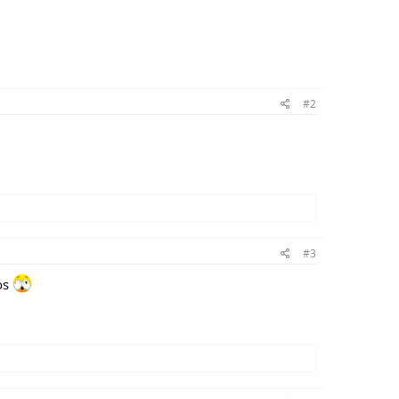
#2
#3
os