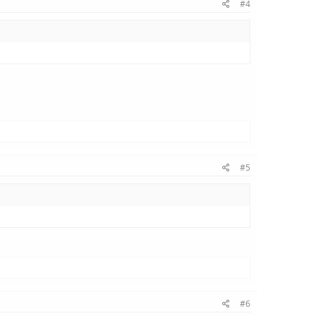
#4
#5
#6