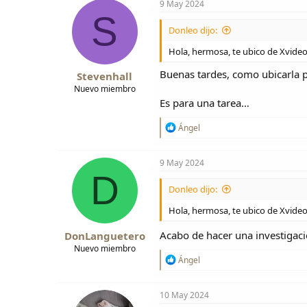
c
9 May 2024
c
S
i
Donleo dijo:
o
n
Hola, hermosa, te ubico de Xvideo
e
s
Buenas tardes, como ubicarla 
Stevenhall
:
Nuevo miembro
Es para una tarea…
R
Ángel
e
a
c
9 May 2024
c
D
i
Donleo dijo:
o
n
Hola, hermosa, te ubico de Xvideo
e
s
Acabo de hacer una investigac
DonLanguetero
:
Nuevo miembro
R
Ángel
e
a
c
10 May 2024
c