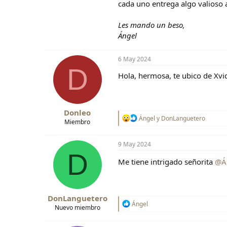
cada uno entrega algo valioso a
a
i
o
Les mando un beso,
Ángel
6 May 2024
D
Hola, hermosa, te ubico de Xvid
Donleo
R
Ángel
y
DonLanguetero
Miembro
e
a
c
9 May 2024
c
D
i
Me tiene intrigado señorita
@Á
o
n
e
s
DonLanguetero
:
R
Ángel
Nuevo miembro
e
a