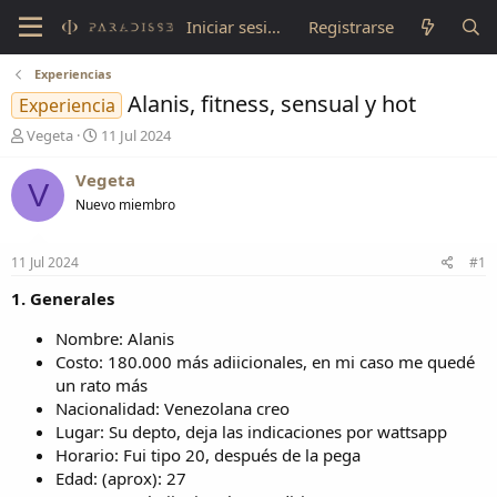
Iniciar sesión
Registrarse
Experiencias
Alanis, fitness, sensual y hot
Experiencia
A
F
Vegeta
11 Jul 2024
u
e
t
c
Vegeta
V
o
h
Nuevo miembro
r
a
d
d
e
e
11 Jul 2024
#1
l
i
t
n
1. Generales
e
i
m
c
Nombre: Alanis
a
i
Costo: 180.000 más adiicionales, en mi caso me quedé
o
un rato más
Nacionalidad: Venezolana creo
Lugar: Su depto, deja las indicaciones por wattsapp
Horario: Fui tipo 20, después de la pega
Edad: (aprox): 27